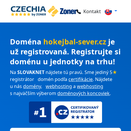
Kontakt
Doména
hokejbal-sever.cz
je
už registrovaná. Registrujte si
doménu u jednotky na trhu!
Na
SLOVAKNET
nájdete tú pravú. Sme jediný 5
★
registrátor domén podľa
certifikácie
. Nájdete
u nás
domény
,
webhosting
a
webhosting
s najväčším výberom
doménových koncoviek
.