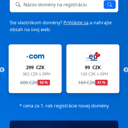
Názov domény na registráciu alebo prevod
Ste vlastníkom domény?
Prihláste sa
a nahrajte
obsah na svoj web.
299 CZK
99 CZK
362 CZK s DPH
120 CZK s DPH
600 CZK
169 CZK
50 %
41 %
* cena za 1. rok registrácie novej domény