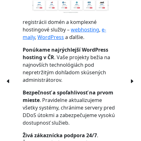
registrácii domén a komplexné
hostingové služby –
webhosting
,
e-
maily
,
WordPress
a ďalšie.
Ponúkame najrýchlejší WordPress
hosting v ČR
. Vaše projekty bežia na
najnovších technológiách pod
nepretržitým dohľadom skúsených
administrátorov.
Bezpečnosť a spoľahlivosť na prvom
mieste
. Pravidelne aktualizujeme
všetky systémy, chránime servery pred
DDoS útokmi a zabezpečujeme vysokú
dostupnosť služieb.
Živá zákaznícka podpora 24/7
.